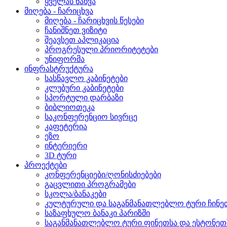
ყველას ნახვა
მიღება - ჩარიცხვა
მიღება - ჩარიცხვის წესები
ჩანიშნეთ ვიზიტი
შეავსეთ აპლიკაცია
პროგრესული პრიორიტეტები
უნიფორმა
ინფრასტრუქტურა
სასწავლო კაბინეტები
კლუბური კაბინეტები
სპორტული დარბაზი
ბიბლიოთეკა
საკონფერენციო სივრცე
კაფეტერია
ეზო
ინტერიერი
3D ტური
პროექტები
კონფერენციები/ღონისძიებები
გაცვლითი პროგრამები
სკოლა/ბანაკები
კულტურული და საგანმანათლებლო ტური ჩინეთ
საზაფხულო ბანაკი პარიზში
საგანმანათლებლო ტური ფინეთსა და ესტონეთშ