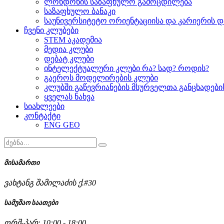
ლონდონის საზაფხულო გამოცდილება
საზაფხულო ბანაკი
საუნივერსიტეტო ორიენტაციისა და კარიერის დ
ჩვენი კლუბები
STEM აკადემია
მედია კლუბი
დებატ კლუბი
ინტელექტუალური კლუბი რა? სად? როდის?
გაეროს მოდელირების კლუბი
კლუბში გაწევრიანების მსურველთა განცხადებ
ყველას ნახვა
სიახლეები
კონტაქტი
ENG
GEO
მისამართი
ვახტანგ შამილაძის ქ.#30
სამუშაო საათები
ორშ-პარ: 10:00 - 18:00