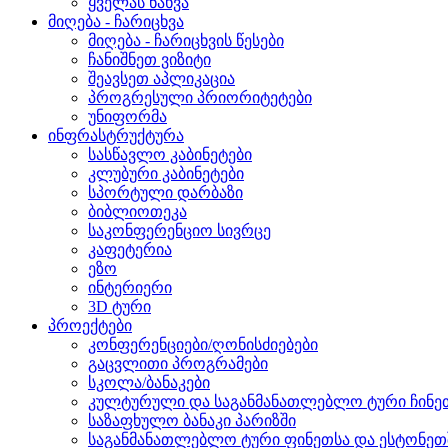
ყველას ნახვა
მიღება - ჩარიცხვა
მიღება - ჩარიცხვის წესები
ჩანიშნეთ ვიზიტი
შეავსეთ აპლიკაცია
პროგრესული პრიორიტეტები
უნიფორმა
ინფრასტრუქტურა
სასწავლო კაბინეტები
კლუბური კაბინეტები
სპორტული დარბაზი
ბიბლიოთეკა
საკონფერენციო სივრცე
კაფეტერია
ეზო
ინტერიერი
3D ტური
პროექტები
კონფერენციები/ღონისძიებები
გაცვლითი პროგრამები
სკოლა/ბანაკები
კულტურული და საგანმანათლებლო ტური ჩინეთ
საზაფხულო ბანაკი პარიზში
საგანმანათლებლო ტური ფინეთსა და ესტონეთშ