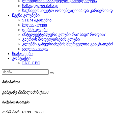
ლონდონის საზაფხულო გამოცდილება
საზაფხულო ბანაკი
საუნივერსიტეტო ორიენტაციისა და კარიერის დ
ჩვენი კლუბები
STEM აკადემია
მედია კლუბი
დებატ კლუბი
ინტელექტუალური კლუბი რა? სად? როდის?
გაეროს მოდელირების კლუბი
კლუბში გაწევრიანების მსურველთა განცხადებ
ყველას ნახვა
სიახლეები
კონტაქტი
ENG
GEO
მისამართი
ვახტანგ შამილაძის ქ.#30
სამუშაო საათები
ორშ-პარ: 10:00 - 18:00