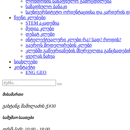
ლონდონის საზაფხულო გამოცდილება
საზაფხულო ბანაკი
საუნივერსიტეტო ორიენტაციისა და კარიერის დ
ჩვენი კლუბები
STEM აკადემია
მედია კლუბი
დებატ კლუბი
ინტელექტუალური კლუბი რა? სად? როდის?
გაეროს მოდელირების კლუბი
კლუბში გაწევრიანების მსურველთა განცხადებ
ყველას ნახვა
სიახლეები
კონტაქტი
ENG
GEO
მისამართი
ვახტანგ შამილაძის ქ.#30
სამუშაო საათები
ორშ-პარ: 10:00 - 18:00