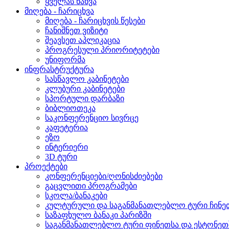
ყველას ნახვა
მიღება - ჩარიცხვა
მიღება - ჩარიცხვის წესები
ჩანიშნეთ ვიზიტი
შეავსეთ აპლიკაცია
პროგრესული პრიორიტეტები
უნიფორმა
ინფრასტრუქტურა
სასწავლო კაბინეტები
კლუბური კაბინეტები
სპორტული დარბაზი
ბიბლიოთეკა
საკონფერენციო სივრცე
კაფეტერია
ეზო
ინტერიერი
3D ტური
პროექტები
კონფერენციები/ღონისძიებები
გაცვლითი პროგრამები
სკოლა/ბანაკები
კულტურული და საგანმანათლებლო ტური ჩინეთ
საზაფხულო ბანაკი პარიზში
საგანმანათლებლო ტური ფინეთსა და ესტონეთშ