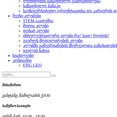
ლონდონის საზაფხულო გამოცდილება
საზაფხულო ბანაკი
საუნივერსიტეტო ორიენტაციისა და კარიერის დ
ჩვენი კლუბები
STEM აკადემია
მედია კლუბი
დებატ კლუბი
ინტელექტუალური კლუბი რა? სად? როდის?
გაეროს მოდელირების კლუბი
კლუბში გაწევრიანების მსურველთა განცხადებ
ყველას ნახვა
სიახლეები
კონტაქტი
ENG
GEO
მისამართი
ვახტანგ შამილაძის ქ.#30
სამუშაო საათები
ორშ-პარ: 10:00 - 18:00