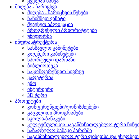
ყველას ნახვა
მიღება - ჩარიცხვა
მიღება - ჩარიცხვის წესები
ჩანიშნეთ ვიზიტი
შეავსეთ აპლიკაცია
პროგრესული პრიორიტეტები
უნიფორმა
ინფრასტრუქტურა
სასწავლო კაბინეტები
კლუბური კაბინეტები
სპორტული დარბაზი
ბიბლიოთეკა
საკონფერენციო სივრცე
კაფეტერია
ეზო
ინტერიერი
3D ტური
პროექტები
კონფერენციები/ღონისძიებები
გაცვლითი პროგრამები
სკოლა/ბანაკები
კულტურული და საგანმანათლებლო ტური ჩინეთ
საზაფხულო ბანაკი პარიზში
საგანმანათლებლო ტური ფინეთსა და ესტონეთშ