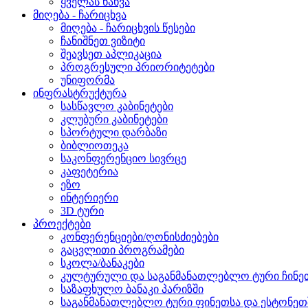
ყველას ნახვა
მიღება - ჩარიცხვა
მიღება - ჩარიცხვის წესები
ჩანიშნეთ ვიზიტი
შეავსეთ აპლიკაცია
პროგრესული პრიორიტეტები
უნიფორმა
ინფრასტრუქტურა
სასწავლო კაბინეტები
კლუბური კაბინეტები
სპორტული დარბაზი
ბიბლიოთეკა
საკონფერენციო სივრცე
კაფეტერია
ეზო
ინტერიერი
3D ტური
პროექტები
კონფერენციები/ღონისძიებები
გაცვლითი პროგრამები
სკოლა/ბანაკები
კულტურული და საგანმანათლებლო ტური ჩინეთ
საზაფხულო ბანაკი პარიზში
საგანმანათლებლო ტური ფინეთსა და ესტონეთშ