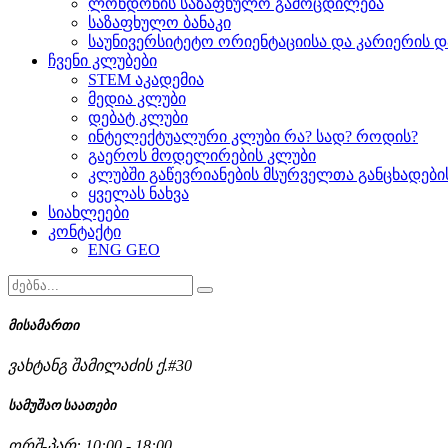
ლონდონის საზაფხულო გამოცდილება
საზაფხულო ბანაკი
საუნივერსიტეტო ორიენტაციისა და კარიერის დ
ჩვენი კლუბები
STEM აკადემია
მედია კლუბი
დებატ კლუბი
ინტელექტუალური კლუბი რა? სად? როდის?
გაეროს მოდელირების კლუბი
კლუბში გაწევრიანების მსურველთა განცხადებ
ყველას ნახვა
სიახლეები
კონტაქტი
ENG
GEO
მისამართი
ვახტანგ შამილაძის ქ.#30
სამუშაო საათები
ორშ-პარ: 10:00 - 18:00